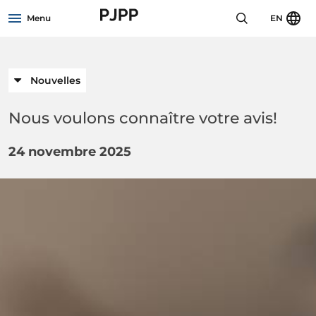
Skip to menu header
Skip to mini footer
Skip to content
go to OPB home page
Menu
EN
Nouvelles
Nous voulons connaître votre avis!
24 novembre 2025