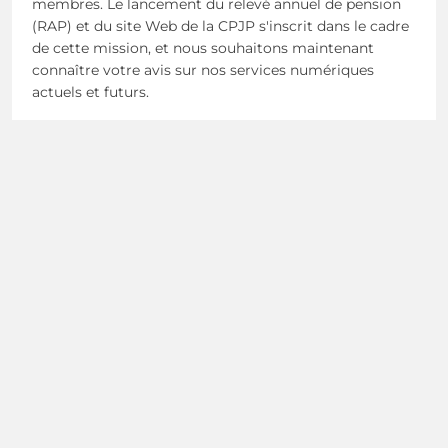
membres. Le lancement du relevé annuel de pension
(RAP) et du site Web de la CPJP s'inscrit dans le cadre
de cette mission, et nous souhaitons maintenant
connaître votre avis sur nos services numériques
actuels et futurs.
(s’ouvre dans un nouvel onglet)
Veuillez
visiter ce lien
pour remplir ce sondage
confidentiel et anonyme. Ce sondage prendra fin le 5
décembre 2025. Vos commentaires sont précieux et
contribueront à façonner les services qui vous
aideront à prendre des décisions pour votre retraite.
go to OPB home page
Formulaires
Publications
Glossaire